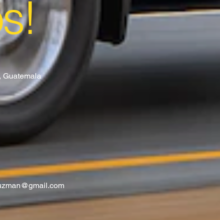
os!
8, Guatemala
guzman@gmail.com