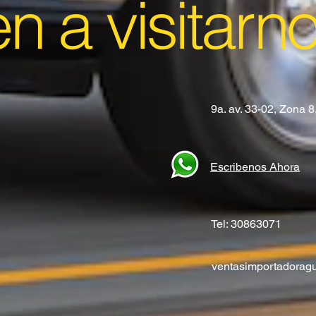
en a visitarn
9a. av. 33-02, Zona 
Escribenos Ahora
Tel: 30863071
ventasimportadora