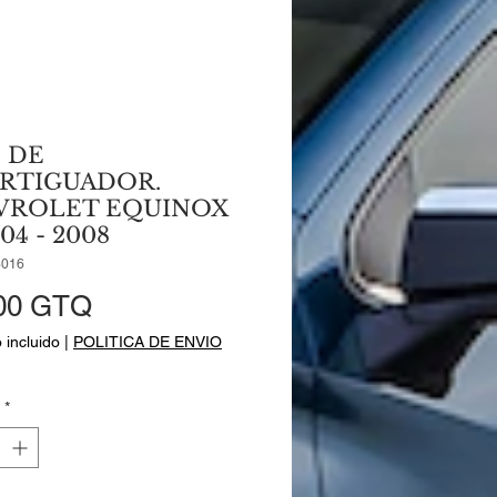
 DE
RTIGUADOR.
VROLET EQUINOX
04 - 2008
3016
Precio
00 GTQ
 incluido
|
POLITICA DE ENVIO
*