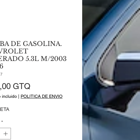
A DE GASOLINA.
VROLET
ERADO 5.3L M/2003
6
47
Precio
,00 GTQ
 incluido
|
POLITICA DE ENVIO
ETA
*