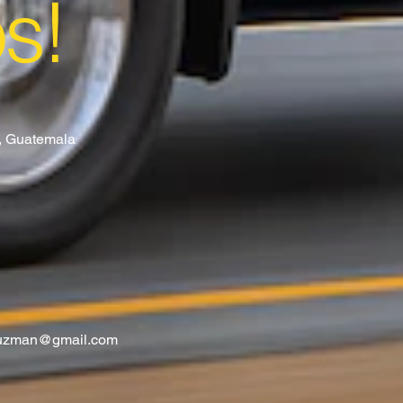
os!
8, Guatemala
guzman@gmail.com