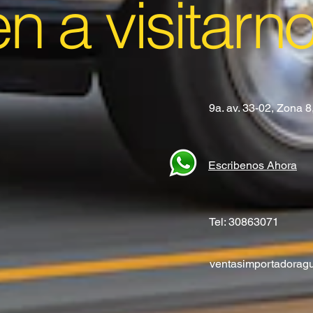
en a visitarn
9a. av. 33-02, Zona 
Escribenos Ahora
Tel: 30863071
ventasimportadora