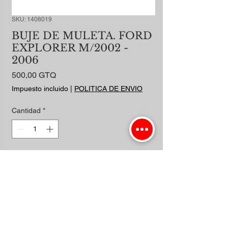
SKU: 1408019
BUJE DE MULETA. FORD
EXPLORER M/2002 -
2006
Precio
500,00 GTQ
Impuesto incluido
|
POLITICA DE ENVIO
Cantidad
*
Agregar al carrito
Realizar compra
INFERIOR CON BASE  - LH -