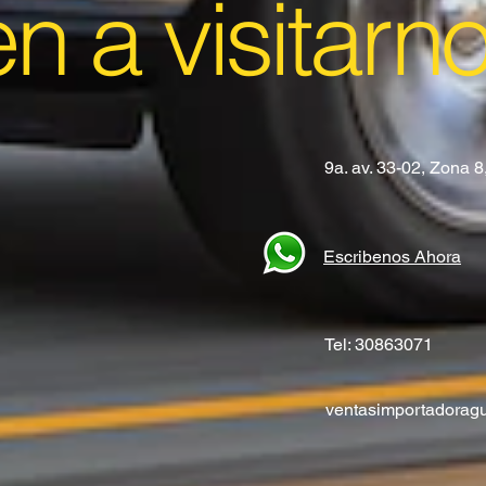
en a visitarn
9a. av. 33-02, Zona 
Escribenos Ahora
Tel: 30863071
ventasimportadora