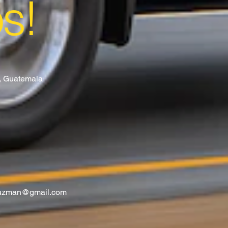
os!
8, Guatemala
guzman@gmail.com