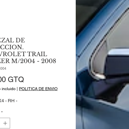
EZAL DE
CCION.
VROLET TRAIL
ER M/2004 - 2008
3004
Precio
00 GTQ
 incluido
|
POLITICA DE ENVIO
X4 - RH -
*