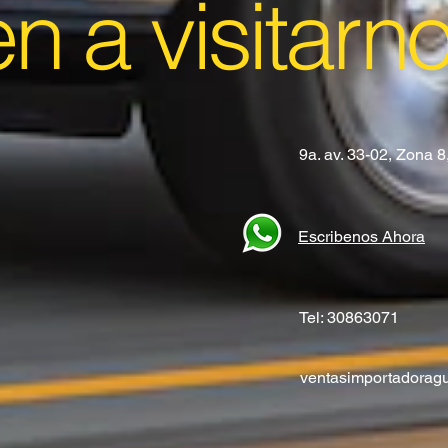
en a visitarn
9a. av. 33-02, Zona 
Escribenos Ahora
Tel: 30863071
ventasimportadora