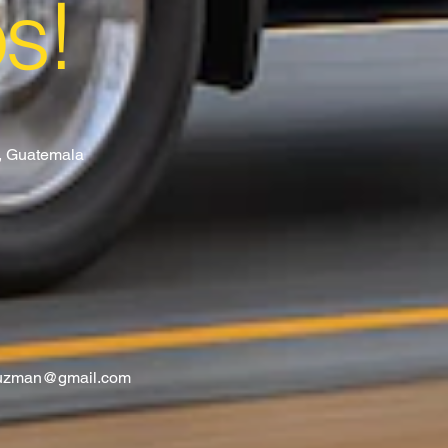
os!
8, Guatemala
guzman@gmail.com