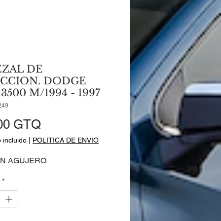
EZAL DE
ECCION. DODGE
3500 M/1994 - 1997
249
Precio
00 GTQ
 incluido
|
POLITICA DE ENVIO
ON AGUJERO
*