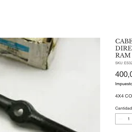
CAB
DIR
RAM 
SKU: ES3
400,
Impuesto
4X4 C
Cantidad