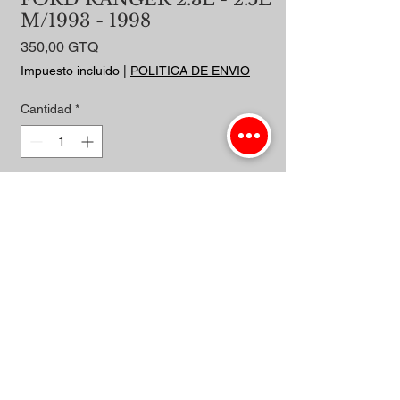
M/1993 - 1998
Precio
350,00 GTQ
Impuesto incluido
|
POLITICA DE ENVIO
Cantidad
*
Agregar al carrito
Realizar compra
Importadora Guzman. | Todos los
Derechos Reservados.