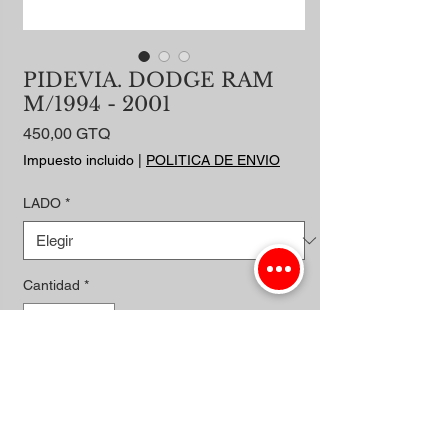
PIDEVIA. DODGE RAM
M/1994 - 2001
Precio
450,00 GTQ
Impuesto incluido
|
POLITICA DE ENVIO
LADO
*
Cantidad
*
Agregar al carrito
Realizar compra