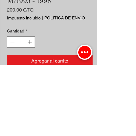
M/1995 - 1998
Precio
200,00 GTQ
Impuesto incluido
|
POLITICA DE ENVIO
Cantidad
*
Agregar al carrito
Realizar compra
4X2
Importadora Guzman. | Todos los