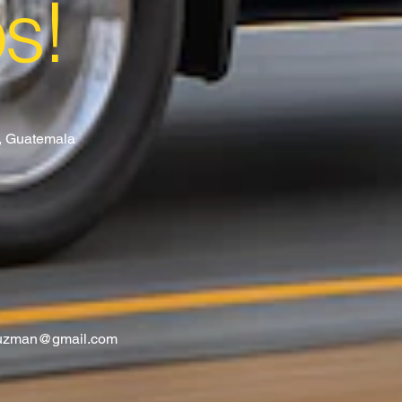
os!
8, Guatemala
guzman@gmail.com