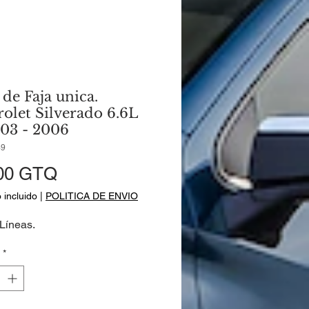
 de Faja unica.
olet Silverado 6.6L
03 - 2006
39
Precio
00 GTQ
 incluido
|
POLITICA DE ENVIO
 Líneas.
*