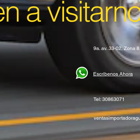
en a visitarn
9a. av. 33-02, Zona 
Escribenos Ahora
Tel: 30863071
ventasimportadora