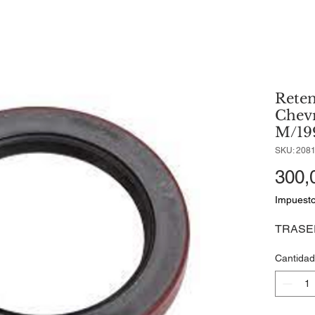
Reten
Chevr
M/199
SKU: 208
300,
Impuesto
TRASE
Cantidad