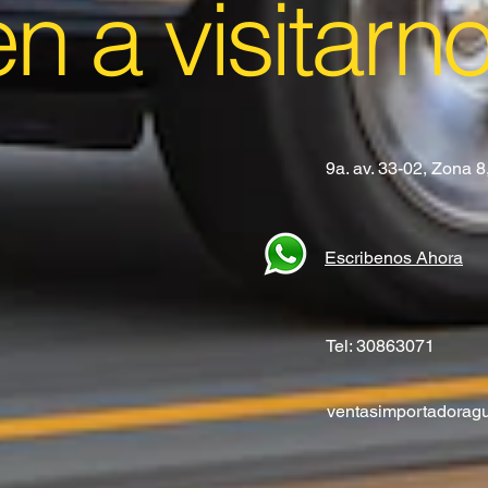
en a visitarn
9a. av. 33-02, Zona 
Escribenos Ahora
Tel: 30863071
ventasimportadora