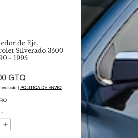
edor de Eje.
olet Silverado 3500
0 - 1995
1
Precio
00 GTQ
 incluido
|
POLITICA DE ENVIO
RO
*