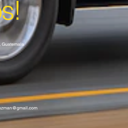
os!
8, Guatemala
guzman@gmail.com