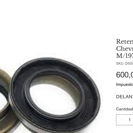
Reten
Chevr
M/197
SKU: D60
600,
Impuesto
DELANT
Cantidad