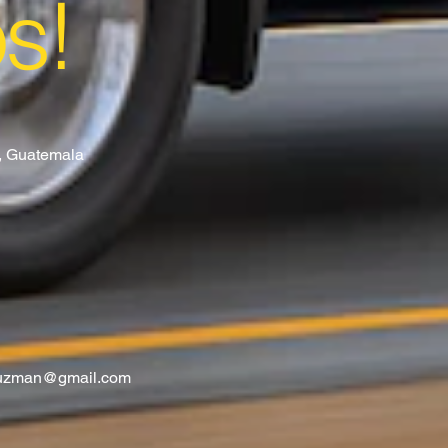
os!
8, Guatemala
guzman@gmail.com