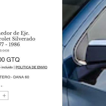
edor de Eje.
olet Silverado
7 - 1986
IS-0438
Precio
00 GTQ
 incluido
|
POLITICA DE ENVIO
ERO - DANA 60
*