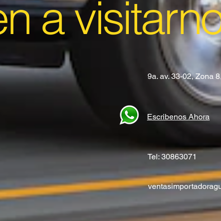
en a visitarn
9a. av. 33-02, Zona 
Escribenos Ahora
Tel: 30863071
ventasimportadora