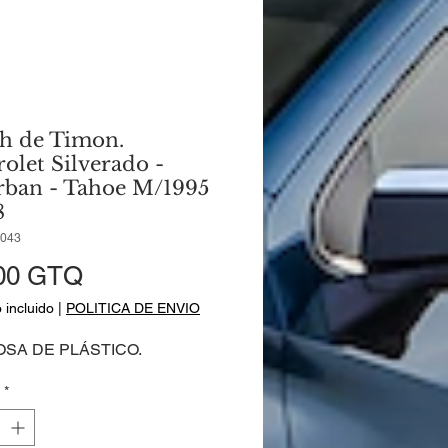
h de Timon.
olet Silverado -
rban - Tahoe M/1995
8
6043
Precio
00 GTQ
 incluido
|
POLITICA DE ENVIO
SA DE PLÁSTICO.
*