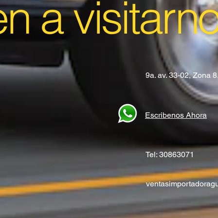
en a visitarn
9a. av. 33-02, Zona 
Escribenos Ahora
Tel: 30863071
ventasimportadora