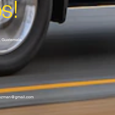
os!
8, Guatemala
guzman@gmail.com