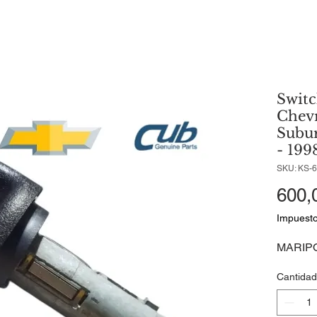
Switc
Chevr
Subu
- 199
SKU: KS-
600,
Impuesto
MARIPO
Cantidad