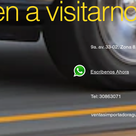
en a visitarn
9a. av. 33-02, Zona 
Escribenos Ahora
Tel: 30863071
ventasimportadora