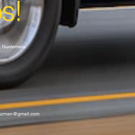
os!
8, Guatemala
guzman@gmail.com