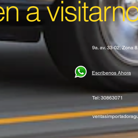
en a visitarn
9a. av. 33-02, Zona 
Escribenos Ahora
Tel: 30863071
ventasimportadora