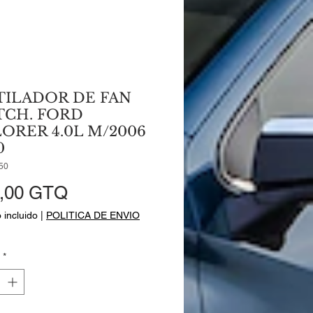
TILADOR DE FAN
TCH. FORD
ORER 4.0L M/2006
0
50
Precio
,00 GTQ
 incluido
|
POLITICA DE ENVIO
*