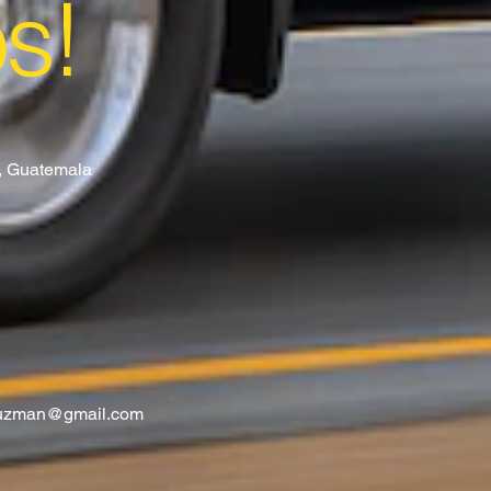
os!
8, Guatemala
guzman@gmail.com